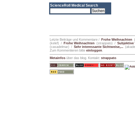
ScienceRoll Medical Search
Letzte Beiträge und Kommentare /
Frohe Weihnachten
(
(kelef) /
Frohe Weihnachten
(strappato) /
Subjektiv
(casadelmar) /
Sehr interessante Sichtweise,...
(akadem
Zum Kommentieren bitte
einloggen
.
Metainfos
über das blog. Kontakt:
strappato
.