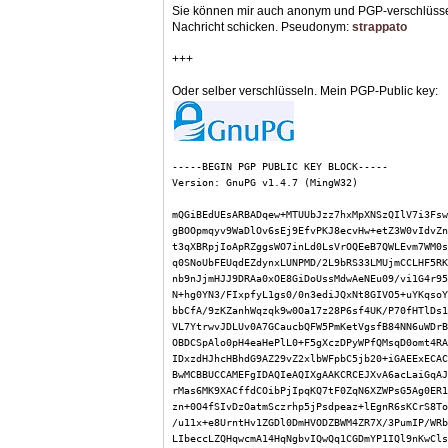
Sie können mir auch anonym und PGP-verschlüsse
Nachricht schicken. Pseudonym:
strappato
+++
Oder selber verschlüsseln. Mein PGP-Public key:
-----BEGIN PGP PUBLIC KEY BLOCK-----
Version: GnuPG v1.4.7 (MingW32)
mQGiBEdUEsARBADqew+MTUUbJzz7hxMpXNSzQIlV7i3Fsw
gBOOpmqyv9WaDlOv6sEj9EfvPKJ8ecvHw+etZ3W0vIdvZn
t3qXBRpjIoApRZggsWO7inLd0LsVrOQEeB7QWLEvm7WM0s
q0SNoUbFEUqdEZdynxLUNPMD/2L9bRS33LMUjmCCLHF5RK
nb9nJjmHJJ9DRAa0xOE8GiDoUssMdwAeNEu09/vi1G4r95
N+hg0YN3/FIxpfyL1gs0/0n3ediJQxNt8GIVO5+uYKqsoY
bbCfA/9zKZanhWqzqk9w0Oa17z28P6sf4UK/P70fHTlDs1
VL7YtrwvJDLUv0A7GCaucbQFW5PmKetVgsfB84NN6uWDrB
OBDCSpAlo0pH4eaHePlL0+F5gXczDPyWPfQMsqD0omt4RA
IDxzdHJhcHBhdG9AZ29vZ2xlbWFpbC5jb20+iGAEExECAC
BwMCBBUCCAMEFgIDAQIeAQIXgAAKCRCEJXvA6acLaiGqAJ
rMas6MK9XACffdCOibPjIpqKQ7tF0ZqN6XZWPsG5Ag0ER1
zn+0O4fSIvDzOatmSczrhp5jPsdpeaz+lEgnR6sKCrS8To
/u11x+e8UrntHv1ZGDl0DmHVODZBWM4ZR7X/3PumIP/WRb
LIbeccLZQHqwcmA14HqNgbvIQwQq1CGDmYP1IQl9nKwCls