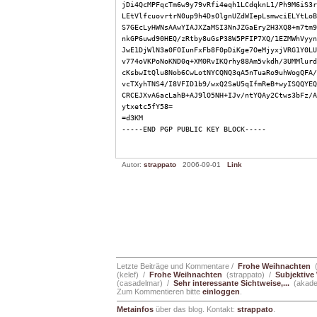
jDi4QcMPFqcTm6w9y79vRfi4eqh1LCdqknL1/Ph9M6iS3r
LEtVlfcuovrtrN0up9h4DsOlgnUZdWIepLsmwciELYtLoB
S7GEcLyHWNsAAwYIAJXZaMSI3NnJZGaEry2H3XQ8+m7tm9
nkGP6uwd90HEQ/zRtby8uGsP38W5PFIP7XQ/1EZMWhVyyn
JwE1DjWlN3a0FOIunFxFb8F0pDiKge7OeMjyxjVRG1Y0LU
v774oVKPoNoKND0q+XM0RvIKQrhy88Am5vkdh/3UMMlurd
cKsbwItQlu8Nob6CwLotNYCQNQ3qA5nTuaRo9uhWogQFA/
vcTXyhTNS4/I8VFID1b9/wxQ2SaU5qIfmReB+wyISQQYEQ
CRCEJXvA6acLahB+AJ9lO5NH+IJv/ntYQAy2Ctws3bFz/A
ytxetc5fY58=
=d3KM
-----END PGP PUBLIC KEY BLOCK-----
Autor:
strappato
2006-09-01
Link
Letzte Beiträge und Kommentare /
Frohe Weihnachten
(
(kelef) /
Frohe Weihnachten
(strappato) /
Subjektiv
(casadelmar) /
Sehr interessante Sichtweise,...
(akadem
Zum Kommentieren bitte
einloggen
.
Metainfos
über das blog. Kontakt:
strappato
.